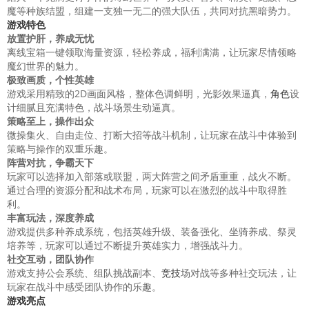
魔等种族结盟，组建一支独一无二的强大队伍，共同对抗黑暗势力。
游戏特色
放置护肝，养成无忧
离线宝箱一键领取海量资源，轻松养成，福利满满，让玩家尽情领略
魔幻世界的魅力。
极致画质，个性英雄
游戏采用精致的2D画面风格，整体色调鲜明，光影效果逼真，
角色
设
计细腻且充满特色，战斗场景生动逼真。
策略至上，操作出众
微操集火、自由走位、打断大招等战斗机制，让玩家在战斗中体验到
策略与操作的双重乐趣。
阵营对抗，争霸天下
玩家可以选择加入部落或联盟，两大阵营之间矛盾重重，战火不断。
通过合理的资源分配和战术布局，玩家可以在激烈的战斗中取得胜
利。
丰富玩法，深度养成
游戏提供多种养成系统，包括英雄升级、装备强化、坐骑养成、祭灵
培养等，玩家可以通过不断提升英雄实力，增强战斗力。
社交互动，团队协作
游戏支持公会系统、组队挑战副本、
竞技
场对战等多种社交玩法，让
玩家在战斗中感受团队协作的乐趣。
游戏亮点