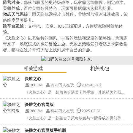
阵营对决
：部落与联盟的史诗级战争，玩家需运筹帷幄，制定战术。
英雄养成
：百位英雄各具特色，玩家可根据需求选择和培养。
动态
天气系统
：雨天降低远程攻击射程，雪地增加滑冰减速效果，策
略维度显著提升。
跨平台互通
：支持PC、安卓、iOS三端互通，方便玩家随时随地体
验。
《决胜之心》以其独特的画风、丰富的玩法和深度的策略性，为玩家
带来了一场沉浸式的魔幻
冒险
之旅。无论是策略爱好者还是卡牌收集
者，都能在这片奇幻大陆上找到属于自己的乐趣。
相关游戏
相关礼包
决胜之心
360.3M
有70万人在玩
2025-03-10
《决胜之心》是一款角色扮演类卡牌手游，其以精美的画面...
决胜之心官网版
360.3M
有48万人在玩
2025-03-31
《决胜之心》是一款融合了策略放置与卡牌养成的魔幻手...
决胜之心官网版手机版