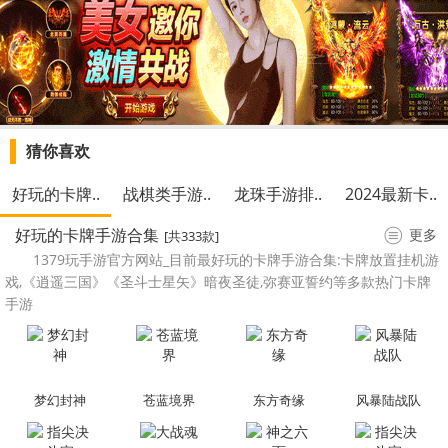
猜你喜欢
好玩的卡牌..
战棋类手游..
龙珠手游排..
2024最新卡..
好玩的卡牌手游合集
更多
[共333款]
1379玩手游官方网站_目前最好玩的卡牌手游合集:卡牌放置挂机游
戏,《逍遥三国》《圣斗士星矢》暗夜圣徒,弥赛亚誓约等多款热门卡牌
手游
梦幻封神
苍蓝境界
东方奇缘
风暴陆战队