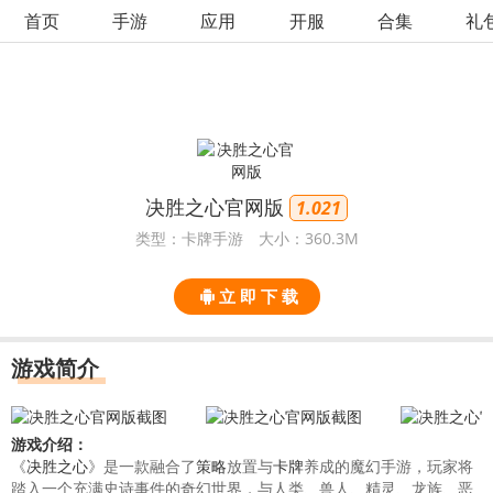
首页
手游
应用
开服
合集
礼
决胜之心官网版
1.021
类型：卡牌手游
大小：360.3M
立 即 下 载
游戏简介
游戏介绍：
《
决胜之心
》是一款融合了
策略
放置与
卡牌
养成的魔幻手游，玩家将
踏入一个充满史诗事件的奇幻世界，与人类、兽人、精灵、龙族、恶