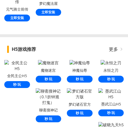
梦幻魔法屋
元气骑士前传
立即安装
立即安装
H5游戏推荐
更多
魔物迷宫
神魔仙尊
永恒之刃
全民主公H5
秒 玩
秒 玩
秒 玩
秒 玩
墨武江山H5
梦幻诸石官方
聊斋搜神记
版
秒 玩
秒 玩
（0.1折钟馗打
秒 玩
鬼）