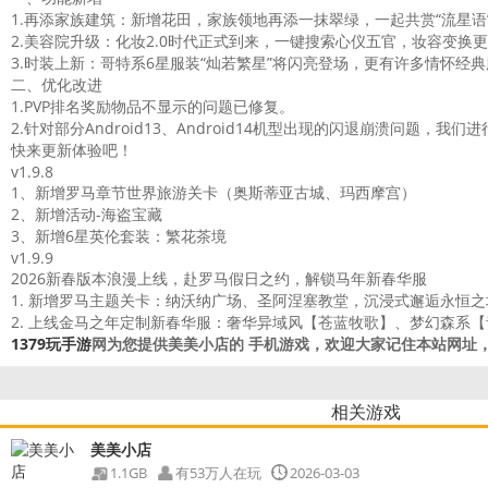
1.再添家族建筑：新增花田，家族领地再添一抹翠绿，一起共赏“流星语
2.美容院升级：化妆2.0时代正式到来，一键搜索心仪五官，妆容变换
3.时装上新：哥特系6星服装“灿若繁星”将闪亮登场，更有许多情怀经
二、优化改进
1.PVP排名奖励物品不显示的问题已修复。
2.针对部分Android13、Android14机型出现的闪退崩溃问题
快来更新体验吧！
v1.9.8
1、新增罗马章节世界旅游关卡（奥斯蒂亚古城、玛西摩宫）
2、新增活动-海盗宝藏
3、新增6星英伦套装：繁花茶境
v1.9.9
2026新春版本浪漫上线，赴罗马假日之约，解锁马年新春华服
1. 新增罗马主题关卡：纳沃纳广场、圣阿涅塞教堂，沉浸式邂逅永恒之
2. 上线金马之年定制新春华服：奢华异域风【苍蓝牧歌】、梦幻森系
1379玩手游
网为您提供美美小店的 手机游戏，欢迎大家记住本站网址，
相关游戏
美美小店
1.1GB
有53万人在玩
2026-03-03