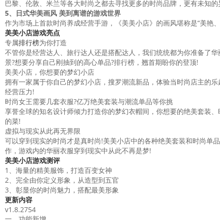
巴黎、伦敦、米兰等各大时尚之都去寻找更多的时尚品牌，更有未知的
5、日式华美画风 美到离谱的游戏世界
作为市场上首款时尚养成经营手游，《美美小店》的画风堪称是“美艳
美美小店
游戏亮点
专属
排行榜
为你打造
不管你是经营达人、旅行达人还是搭配达人，我们统统都为你准备了华
景?想要分享自己刚抽到的高心单品?排行榜，翘首期盼你的登顶!
美美小店，你想要的梦幻小店
拥有一家属于你自己的梦幻小店，搜罗潮流新品，体验当时尚店主的乐趣
经营压力!
时尚女王需要几套衣服?亿万绝美套装与潮流单品等你挑
享誉全球的知名设计师倾力打造你的梦幻衣帽间，你想要的绝美套装、
的菜!
虚拟与现实从此再无界限
可以穿到现实的时尚才是真时尚!美美小店中的各种绝美套装和时尚单品
作，游戏内的华丽衣服穿到现实中从此不再是梦!
美美小店
游戏测评
1、海量的精美服饰，打造百变女神
2、完全由你定义形象，从造型到五官
3、彰显你的时尚魅力，搭配最美形象
更新内容
v1.8.2754
一、功能新增