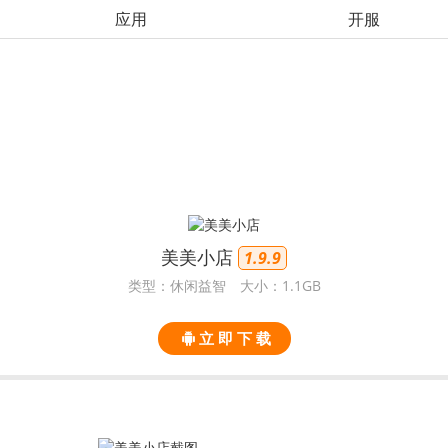
应用
开服
美美小店
1.9.9
类型：休闲益智
大小：1.1GB
立 即 下 载