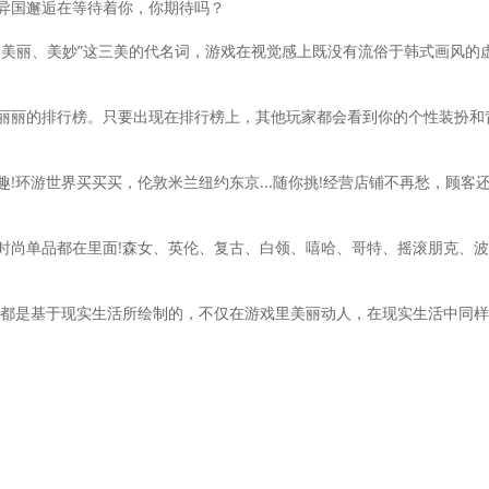
异国邂逅在等待着你，你期待吗？
、美丽、美妙”这三美的代名词，游戏在视觉感上既没有流俗于韩式画风的
丽丽的排行榜。只要出现在排行榜上，其他玩家都会看到你的个性装扮和
!环游世界买买买，伦敦米兰纽约东京...随你挑!经营店铺不再愁，顾
时尚单品都在里面!森女、英伦、复古、白领、嘻哈、哥特、摇滚朋克、
都是基于现实生活所绘制的，不仅在游戏里美丽动人，在现实生活中同样