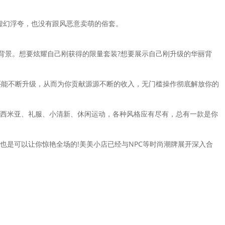
虚幻浮夸，也没有跟风恶意卖萌的俗套。
背景。想要炫耀自己刚获得的限量套装?想要展示自己刚升级的华丽背
客还能不断升级，从而为你贡献源源不断的收入，无门槛操作彻底解放你的
波西米亚、礼服、小清新、休闲运动，各种风格应有尽有，总有一款是你
也是可以让你惊艳全场的!美美小店已经与NPC等时尚潮牌展开深入合