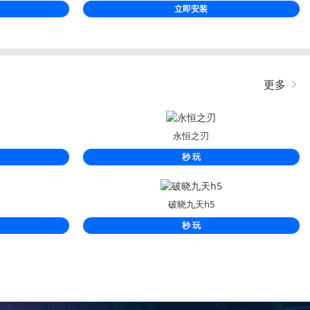
立即安装
更多
永恒之刃
秒 玩
破晓九天h5
秒 玩