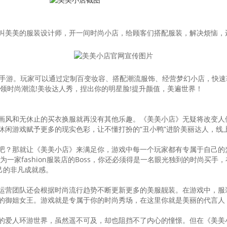
叫美美的服装设计师，开一间时尚小店，给顾客们搭配服装，解决烦恼，
手游。玩家可以通过定制百变妆容、搭配潮流服饰、经营梦幻小店，快速
领时尚潮流!美妆达人秀，捏出你的明星脸!提升颜值，美遍世界！
画风和无休止的买衣换服就再没有其他乐趣。《美美小店》无疑将改变人们
闲游戏赋予更多的现实色彩，让不懂打扮的“丑小鸭”进阶美丽达人，线上
吧？那就让《美美小店》来满足你，游戏中每一个玩家都有专属于自己的
一家fashion服装店的Boss，你还必须得是一名眼光独到的时尚买
己的非凡成就感。
运营团队还会根据时尚流行趋势不断更新更多的美服靓装。在游戏中，服
的御姐女王。游戏就是专属于你的时尚秀场，在这里你就是美丽的代言人
的爱人环游世界，虽然遥不可及，却也阻挡不了内心的憧憬。但在《美美