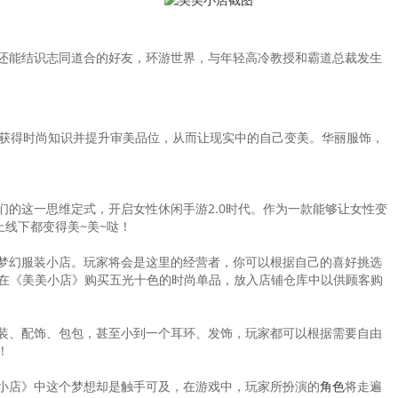
还能结识志同道合的好友，环游世界，与年轻高冷教授和霸道总裁发生
获得时尚知识并提升审美品位，从而让现实中的自己变美。华丽服饰，
的这一思维定式，开启女性休闲手游2.0时代。作为一款能够让女性变
线下都变得美~美~哒！
梦幻服装小店。玩家将会是这里的经营者，你可以根据自己的喜好挑选
手，在《美美小店》购买五光十色的时尚单品，放入店铺仓库中以供顾客购
装、配饰、包包，甚至小到一个耳环、发饰，玩家都可以根据需要自由
！
小店》中这个梦想却是触手可及，在游戏中，玩家所扮演的
角色
将走遍