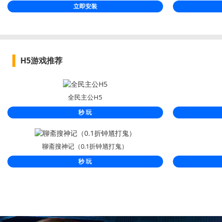
立即安装
H5游戏推荐
全民主公H5
秒 玩
聊斋搜神记（0.1折钟馗打鬼）
秒 玩