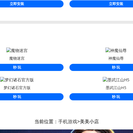
立即安装
立即安装
魔物迷宫
神魔仙尊
秒 玩
秒 玩
梦幻诸石官方版
墨武江山H5
秒 玩
秒 玩
当前位置：
手机游戏
>美美小店