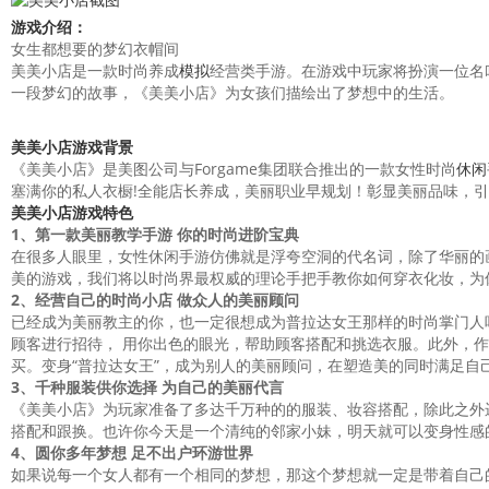
游戏介绍：
女生都想要的梦幻衣帽间
美美小店是一款时尚养成
模拟
经营类手游。在游戏中玩家将扮演一位名
一段梦幻的故事，《美美小店》为女孩们描绘出了梦想中的生活。
美美小店
游戏背景
《美美小店》是美图公司与Forgame集团联合推出的一款女性时尚
休闲
塞满你的私人衣橱!全能店长养成，美丽职业早规划！彰显美丽品味，引
美美小店
游戏特色
1、第一款美丽教学手游 你的时尚进阶宝典
在很多人眼里，女性休闲手游仿佛就是浮夸空洞的代名词，除了华丽的
美的游戏，我们将以时尚界最权威的理论手把手教你如何穿衣化妆，为休
2、经营自己的时尚小店 做众人的美丽顾问
已经成为美丽教主的你，也一定很想成为普拉达女王那样的时尚掌门人
顾客进行招待， 用你出色的眼光，帮助顾客搭配和挑选衣服。此外，作为
买。变身“普拉达女王”，成为别人的美丽顾问，在塑造美的同时满足自
3、千种服装供你选择 为自己的美丽代言
《美美小店》为玩家准备了多达千万种的的服装、妆容搭配，除此之外
搭配和跟换。也许你今天是一个清纯的邻家小妹，明天就可以变身性感
4、圆你多年梦想 足不出户环游世界
如果说每一个女人都有一个相同的梦想，那这个梦想就一定是带着自己