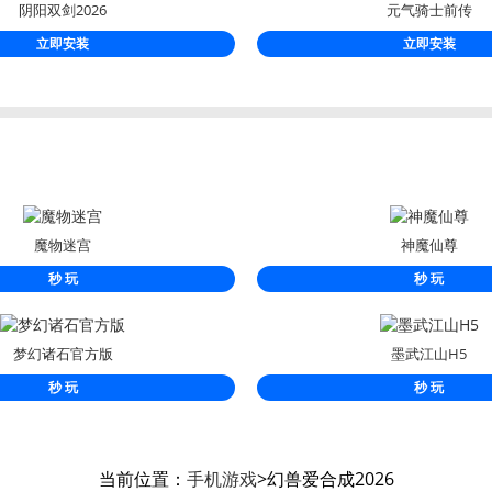
阴阳双剑2026
元气骑士前传
立即安装
立即安装
魔物迷宫
神魔仙尊
秒 玩
秒 玩
梦幻诸石官方版
墨武江山H5
秒 玩
秒 玩
当前位置：
手机游戏
>幻兽爱合成2026