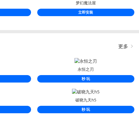
梦幻魔法屋
立即安装
更多
永恒之刃
秒 玩
破晓九天h5
秒 玩