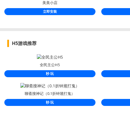
美美小店
立即安装
H5游戏推荐
全民主公H5
秒 玩
聊斋搜神记（0.1折钟馗打鬼）
秒 玩