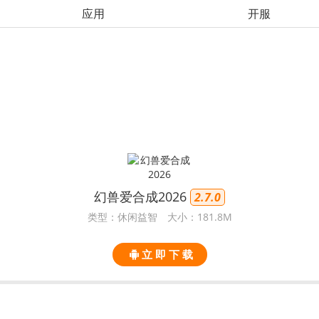
应用
开服
幻兽爱合成2026
2.7.0
类型：休闲益智
大小：181.8M
立 即 下 载