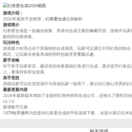
游戏介绍：
2026年最新手游推荐：
幻兽爱合成
全面解析
游戏简介
幻兽爱合成是一款融合收集、养成与合成元素的
休闲
手游。游戏中玩家
龄段的玩家体验。
玩法特色
游戏最大的亮点在于其独特的合成系统。玩家可以通过不同幻兽的组合
模式，让玩家在收集养成的同时也能享受
竞技
乐趣。
新手
攻略
对于新手玩家来说，建议优先收集基础幻兽进行合成，逐步提升幻兽品
上，要保持多样化发展。
高手竞技
高级玩家可以在竞技场中与其他玩家一较高下，展示自己精心培养的幻
最新更新内容
2026年最新版本增加了全新的幻兽种类和合成公式，还推出了限时活
v2.7.0
新增春节元素
1379玩手游
网为您提供幻兽爱合成的手机游戏下载 ，欢迎大家记住本站
相关游戏