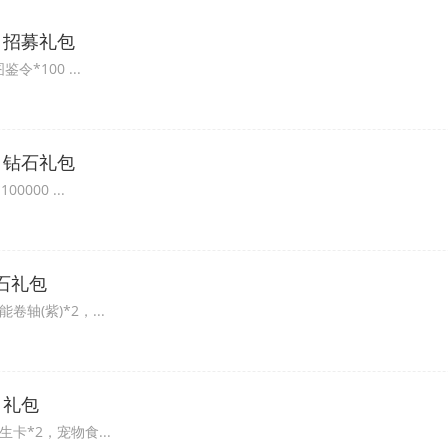
月招募礼包
令*100 ...
月钻石礼包
0000 ...
石礼包
卷轴(紫)*2，...
月礼包
生卡*2，宠物食...