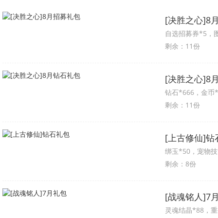
[决胜之心]8
自选招募券*5，图鉴
剩余：11份
[决胜之心]8
钻石*666，金币*10
剩余：11份
[上古修仙]钻
绑玉*50，宠物技能
剩余：8份
[战魂铭人]7
灵魂结晶*88，重