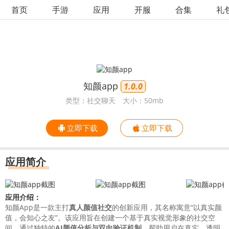
首页
手游
应用
开服
合集
礼
知颜app
1.0.0
类型：社交聊天
大小：50mb
立即下载
立即下载
应用简介
应用介绍：
知颜App是一款主打
真人颜值社交
的创新应用，其名称寓意“以真实颜
值，会知心之友”。该应用旨在创建一个基于真实视觉形象的社交空
间，通过独特的
AI颜值分析与双向验证机制
，帮助用户在真实、透明