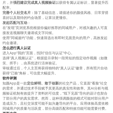
片，并
强烈建议完成真人视频验证
以获得专属认证标识，显著提升匹
配率。
完善个人社交名片
：除了基础信息，请描述你的颜值风格、日常穿搭
喜好以及期待的约会场景，让算法更懂你。
发起匹配与互动
：
在“发现”页浏览系统根据你偏好推荐的同城用户，对感兴趣的人可直
接发送视频聊天邀请或文字问候。
使用“同城速约”功能，快速筛选出有即时见面意向的用户，高效发起
约会邀请。
怎么进行真人认证
进入App“我的”页面，找到“信任与认证”中心。
选择“真人视频认证”，根据提示录制一段简短的指定动作视频（如微
笑、挥手），由系统进行活体验证。
审核通过后，个人主页将获得独特的“真人认证”徽章，所有照片自动
获得“已验”角标，可信度大幅提升。
软件评测
知颜App是一款
定位鲜明、敢于创新
的社交产品，它直面“看脸”社交
的需求，并通过技术手段赋予其更高的真实性和效率。其AI分析与视
频验证机制有效提升了资料的可信度，“线下见面”导向的设计也契合
了部分用户的真实需求。然而，这种强调颜值的模式可能对部分用户
造成压力，且社交深度可能不如兴趣导向的平台。应用体验高度依赖
同城用户的质量与活跃度，部分高级匹配和特效功能可能需要付费。