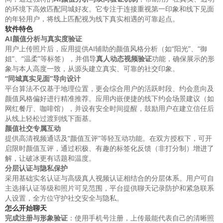
的环境下高效匹配同城好友。它专注于连接重视第一印象和线下见面
的年轻用户，将线上匹配视为线下真实相遇的可靠起点。
软件特色
AI颜值分析与真实度验证
用户上传照片后，应用提供AI辅助的颜值风格分析（如“阳光”、“御
姐”、“温柔”等标签），并倡导
真人动态视频验证
功能，确保展示的形
象与本人高度一致，从源头建立真实、可靠的社交印象。
“同城真实见面”导向设计
平台算法不仅基于地理位置，更会综合用户的活跃时段、约会意向及
颜值风格偏好进行精准推荐。应用内嵌便捷的线下约会场景建议（如
网红餐厅、咖啡馆），并设有安全时间提醒，鼓励用户在建立信任后
从线上轻松过渡到线下面基。
颜值社交专属互动
提供高清视频通话及“颜值互评”等轻互动功能。在双方授权下，可开
启限时颜值互评，通过积极、有趣的标签化反馈（非打分制）增进了
解，让破冰更有话题和温度。
分层认证与隐私保护
采用基础实名认证与高级真人视频认证相结合的分层体系。用户可自
主选择认证等级和照片可见范围，平台提供聊天记录防护和紧急联系
人设置，全方位守护社交安全与隐私。
怎么开始聊天
完成注册与形象验证
：使用手机号注册，上传最能代表自己的清晰照