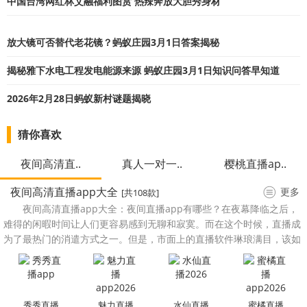
中国台湾网红林艾融福利图赏 热辣奔放大胆秀身材
放大镜可否替代老花镜？蚂蚁庄园3月1日答案揭秘
揭秘雅下水电工程发电能源来源 蚂蚁庄园3月1日知识问答早知道
2026年2月28日蚂蚁新村谜题揭晓
猜你喜欢
夜间高清直..
真人一对一..
樱桃直播ap..
夜间高清直播app大全
更多
[共108款]
夜间高清直播app大全：夜间直播app有哪些？在夜幕降临之后，
难得的闲暇时间让人们更容易感到无聊和寂寞。而在这个时候，直播成
为了最热门的消遣方式之一。但是，市面上的直播软件琳琅满目，该如
何选取高质量的直播软件呢?今天小编将为大家带来2023深夜高清直播
推荐，这些软件拥有美女直播、吃播、户外等多种类型。
秀秀直播
魅力直播
水仙直播
蜜橘直播