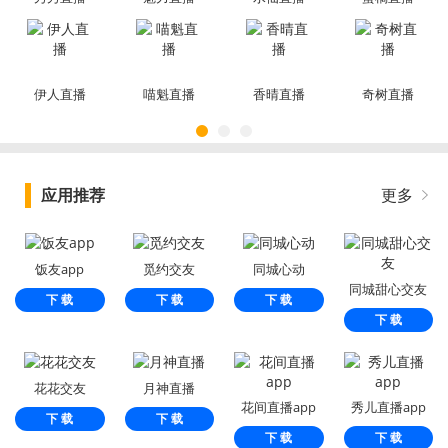
app
app2026
2026
app2026
伊人直播
喵魁直播
香晴直播
奇树直播
应用推荐
更多
饭友app
觅约交友
同城心动
同城甜心交友
下 载
下 载
下 载
下 载
花花交友
月神直播
花间直播app
秀儿直播app
下 载
下 载
下 载
下 载