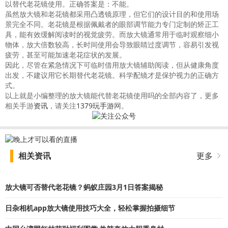
以替代老花镜使用。正确答案是：不能。
虽然放大镜和老花镜都采用凸透镜原理，但它们的设计目的和使用场
景完全不同。老花镜是根据佩戴者的眼部调节能力专门定制的矫正工
具，能有效缓解阅读时的视觉疲劳。而放大镜通常用于临时观察细小
物体，放大倍数较高，长时间使用会导致眼睛过度调节，容易引发视
疲劳，甚至可能加速老花症状的发展。
因此，尽管在紧急情况下可临时借用放大镜辅助阅读，但从健康角度
出发，不建议用它长期替代老花镜。科学配镜才是保护视力的正确方
式。
以上就是小编整理的放大镜能代替老花镜使用吗的全部内容了，更多
相关手游
资讯
，请关注
1379玩手游
网。
相关资讯
更多
放大镜可否替代老花镜？蚂蚁庄园3月1日答案揭秘
日杂相机app放大镜使用技巧大全，轻松掌握拍摄细节