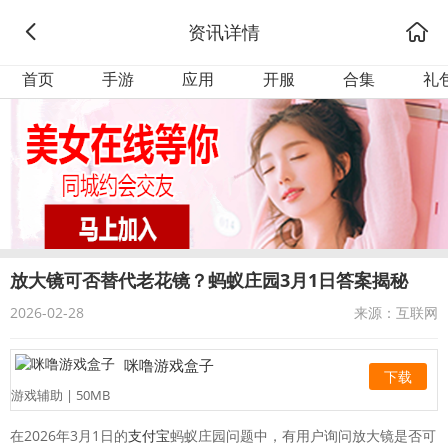
资讯详情
首页
手游
应用
开服
合集
礼
放大镜可否替代老花镜？蚂蚁庄园3月1日答案揭秘
2026-02-28
来源：互联网
咪噜游戏盒子
下载
游戏辅助 | 50MB
在2026年3月1日的
支付宝
蚂蚁庄园问题中，有用户询问放大镜是否可