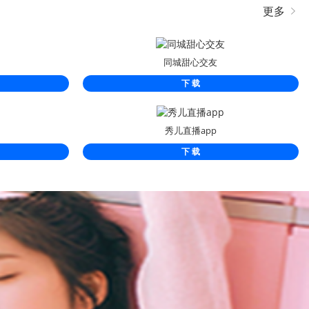
更多
同城甜心交友
下 载
秀儿直播app
下 载