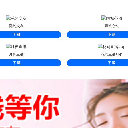
觅约交友
同城心动
下 载
下 载
月神直播
花间直播app
下 载
下 载