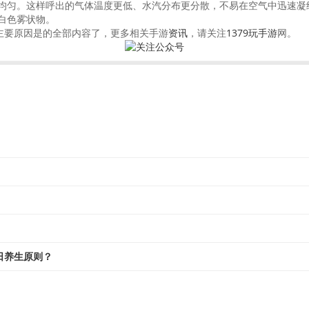
均匀。这样呼出的气体温度更低、水汽分布更分散，不易在空气中迅速凝结
白色雾状物。
主要原因是的全部内容了，更多相关手游
资讯
，请关注
1379玩手游
网。
日养生原则？