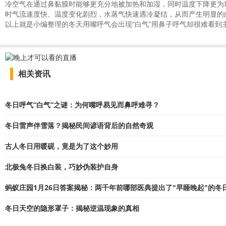
冷空气在通过鼻黏膜时能够更充分地被加热和加湿，同时温度下降更为
时气流速度快、温度变化剧烈，水蒸气快速遇冷凝结，从而产生明显的
以上就是小编整理的冬天用嘴呼气会出现“白气”用鼻子呼气却很难看到
相关资讯
冬日呼气“白气”之谜：为何嘴呼易见而鼻呼难寻？
冬日雷声伴雪落？揭秘民间谚语背后的自然奇观
古人冬日用暖砚，竟是为了这个妙用
北极兔冬日换白装，巧妙伪装护自身
蚂蚁庄园1月26日答案揭秘：两千年前哪部医典提出了"早睡晚起"的冬
冬日天空的隐形罩子：揭秘逆温现象的真相