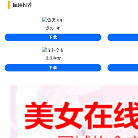
应用推荐
饭友app
下 载
花花交友
下 载