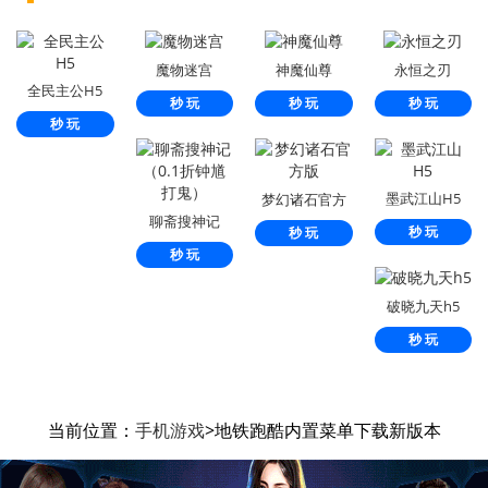
魔物迷宫
神魔仙尊
永恒之刃
全民主公H5
秒 玩
秒 玩
秒 玩
秒 玩
墨武江山H5
梦幻诸石官方
聊斋搜神记
版
秒 玩
秒 玩
（0.1折钟馗打
秒 玩
鬼）
破晓九天h5
秒 玩
当前位置：
手机游戏
>地铁跑酷内置菜单下载新版本