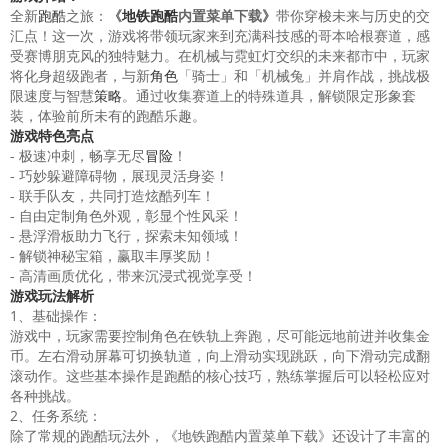
全新
跑酷
之旅：
《
地铁跑酷
内置菜单下载》
带你穿梭未来与历史的交
汇点！这一次，游戏将带领玩家来到充满科技感的哥本哈根赛道，感
受赛博朋克风的独特魅力。在机械与霓虹灯交织的未来都市中，玩家
将化身超级跑者，与新
角色
「骑士」和「机械兔」并肩作战，挑战极
限速度与智慧
策略
。通过收集赛道上的特殊道具，解锁限定形象套
装，体验前所未有的跑酷乐趣。
游戏特色亮点
- 极速冲刺，畅享无尽
冒险
！
- 巧妙躲避障碍物，展现灵活身姿！
- 联手队友，共同打造炫酷列车！
- 自由定制角色外观，彰显个性风采！
- 悬浮滑板助力飞行，探索未知领域！
- 解锁神秘宝箱，赢取丰厚奖励！
- 高清画质优化，带来沉浸式视觉享受！
游戏玩法解析
1、基础操作：
游戏中，玩家需要控制角色在铁轨上奔跑，尽可能远地前进并收集金
币。左右滑动屏幕可切换轨道，向上滑动实现跳跃，向下滑动完成翻
滚动作。这些基本操作是跑酷的核心技巧，熟练掌握后可以轻松应对
各种挑战。
2、任务系统：
除了常规的跑酷玩法外，《地铁跑酷内置菜单下载》还设计了丰富的