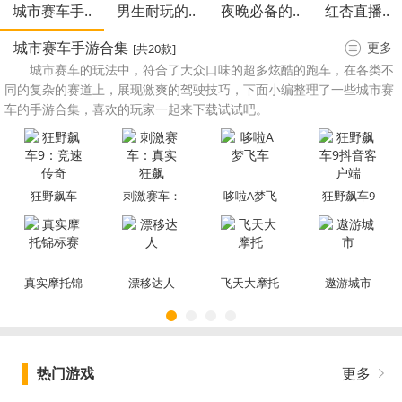
城市赛车手..
男生耐玩的..
夜晚必备的..
红杏直播..
城市赛车手游合集
更多
[共20款]
城市赛车的玩法中，符合了大众口味的超多炫酷的跑车，在各类不
同的复杂的赛道上，展现激爽的驾驶技巧，下面小编整理了一些城市赛
车的手游合集，喜欢的玩家一起来下载试试吧。
狂野飙车
刺激赛车：
哆啦A梦飞
狂野飙车9
9：竞速传
真实狂飙
车
抖音客户端
奇
真实摩托锦
漂移达人
飞天大摩托
遨游城市
标赛
热门游戏
更多