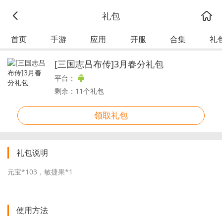
礼包
首页
手游
应用
开服
合集
礼
[三国志吕布传]3月春分礼包
平台：
剩余：11个礼包
领取礼包
礼包说明
元宝*103，敏捷果*1
使用方法