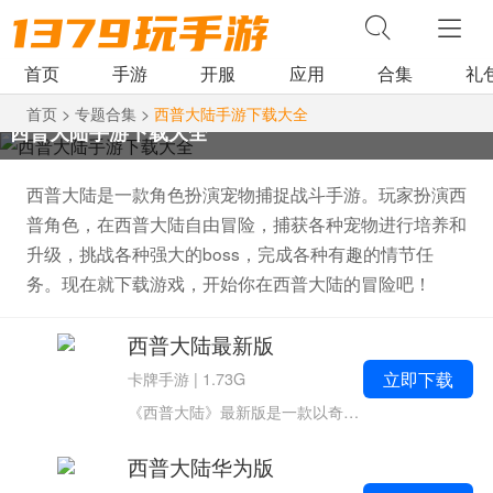
首页
手游
开服
应用
合集
礼
首页
>
专题合集
>
西普大陆手游下载大全
西普大陆手游下载大全
西普大陆是一款角色扮演宠物捕捉战斗手游。玩家扮演西
普角色，在西普大陆自由冒险，捕获各种宠物进行培养和
升级，挑战各种强大的boss，完成各种有趣的情节任
务。现在就下载游戏，开始你在西普大陆的冒险吧！
西普大陆最新版
立即下载
卡牌手游
|
1.73G
《西普大陆》最新版是一款以奇幻冒险为背景的宠物养成类手游，由四三九九网络股份有限公司开发。游戏以一个历经万年的古老大陆为背景，玩家将化身勇敢的小西普，与性格各异的精灵伙伴一同踏上冒险之旅。游戏特色 海量精灵...
西普大陆华为版