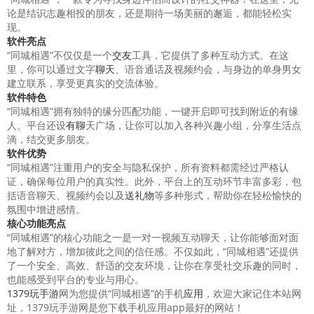
论是结识志趣相投的朋友，还是期待一场美丽的邂逅，都能轻松实
现。
软件亮点
“同城相遇”不仅仅是一个
交友
工具，它提供了多种互动方式。在这
里，你可以通过文字
聊天
、语音通话及视频约会，与身边的单身男女
建立联系，享受更真实的交流体验。
软件特色
“同城相遇”拥有独特的缘分匹配功能，一键开启即可找到附近的有缘
人。平台还设
有聊
天广场，让你可以加入各种兴趣小组，分享生活点
滴，结交更多朋友。
软件优势
“同城相遇”注重用户的安全与隐私保护，所有资料都需经过严格认
证，确保每位用户的真实性。此外，平台上的互动环节丰富多彩，包
括语音聊天、视频约会以及
送礼物
等多种形式，帮助你在轻松愉快的
氛围中增进感情。
核心功能亮点
“同城相遇”的核心功能之一是一对一视频互动聊天，让你能够面对面
地了解对方，增加彼此之间的信任感。不仅如此，“同城相遇”还提供
了一个安全、高效、舒适的交友环境，让你在享受社交乐趣的同时，
也能感受到平台的专业与用心。
1379玩手游
网为您提供“同城相遇”的手机
应用
，欢迎大家记住本站网
址，1379玩手游网是您下载手机应用app最好的网站！