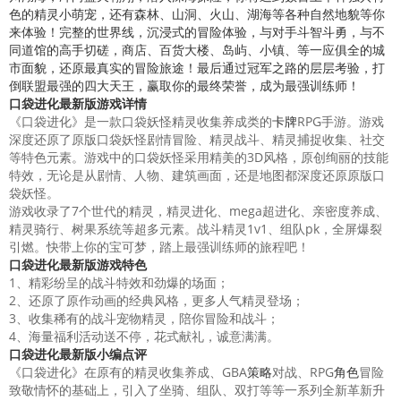
色的精灵小萌宠，还有森林、山洞、火山、湖海等各种自然地貌等你
来体验！完整的世界线，沉浸式的冒险体验，与对手斗智斗勇，与不
同道馆的高手切磋，商店、百货大楼、岛屿、小镇、等一应俱全的城
市面貌，还原最真实的冒险旅途！最后通过冠军之路的层层考验，打
倒联盟最强的四大天王，赢取你的最终荣誉，成为最强训练师！
口袋进化最新版游戏详情
《口袋进化》是一款口袋妖怪精灵收集养成类的
卡牌
RPG手游。游戏
深度还原了原版口袋妖怪剧情冒险、精灵战斗、精灵捕捉收集、社交
等特色元素。游戏中的口袋妖怪采用精美的3D风格，原创绚丽的技能
特效，无论是从剧情、人物、建筑画面，还是地图都深度还原原版口
袋妖怪。
游戏收录了7个世代的精灵，精灵进化、mega超进化、亲密度养成、
精灵骑行、树果系统等超多元素。战斗精灵1v1、组队pk，全屏爆裂
引燃。快带上你的宝可梦，踏上最强训练师的旅程吧！
口袋进化最新版游戏特色
1、精彩纷呈的战斗特效和劲爆的场面；
2、还原了原作动画的经典风格，更多人气精灵登场；
3、收集稀有的战斗宠物精灵，陪你冒险和战斗；
4、海量福利活动送不停，花式献礼，诚意满满。
口袋进化最新版小编点评
《口袋进化》在原有的精灵收集养成、GBA
策略
对战、RPG
角色
冒险
致敬情怀的基础上，引入了坐骑、组队、双打等等一系列全新革新升