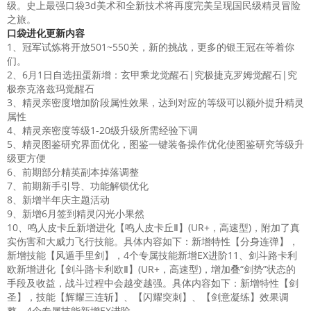
级。史上最强口袋3d美术和全新技术将再度完美呈现国民级精灵冒险
之旅。
口袋进化更新内容
1、冠军试炼将开放501~550关，新的挑战，更多的银王冠在等着你
们。
2、6月1日自选扭蛋新增：玄甲乘龙觉醒石|究极捷克罗姆觉醒石|究
极奈克洛兹玛觉醒石
3、精灵亲密度增加阶段属性效果，达到对应的等级可以额外提升精灵
属性
4、精灵亲密度等级1-20级升级所需经验下调
5、精灵图鉴研究界面优化，图鉴一键装备操作优化使图鉴研究等级升
级更方便
6、前期部分精英副本掉落调整
7、前期新手引导、功能解锁优化
8、新增半年庆主题活动
9、新增6月签到精灵闪光小果然
10、鸣人皮卡丘新增进化【鸣人皮卡丘Ⅱ】(UR+，高速型)，附加了真
实伤害和大威力飞行技能。具体内容如下：新增特性【分身连弹】，
新增技能【风遁手里剑】，4个专属技能新增EX进阶11、剑斗路卡利
欧新增进化【剑斗路卡利欧Ⅱ】(UR+，高速型)，增加叠“剑势”状态的
手段及收益，战斗过程中会越变越强。具体内容如下：新增特性【剑
圣】，技能【辉耀三连斩】、【闪耀突刺】、【剑意凝练】效果调
整，4个专属技能新增EX进阶