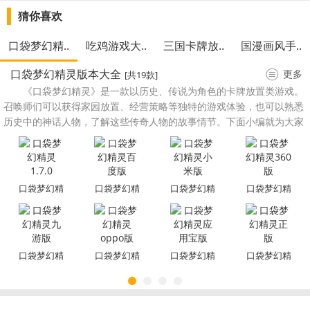
猜你喜欢
口袋梦幻精..
吃鸡游戏大..
三国卡牌放..
国漫画风手..
口袋梦幻精灵版本大全
更多
[共19款]
《口袋梦幻精灵》是一款以历史、传说为角色的卡牌放置类游戏。
召唤师们可以获得家园放置、经营策略等独特的游戏体验，也可以熟悉
历史中的神话人物，了解这些传奇人物的故事情节。下面小编就为大家
整理了口袋梦幻精灵的全部版本，看看有没有你中意的吧！
口袋梦幻精
口袋梦幻精
口袋梦幻精
口袋梦幻精
灵1.7.0
灵百度版
灵小米版
灵360版
口袋梦幻精
口袋梦幻精
口袋梦幻精
口袋梦幻精
灵九游版
灵oppo版
灵应用宝版
灵正版