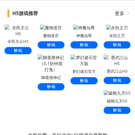
H5游戏推荐
更多
魔物迷宫
神魔仙尊
永恒之刃
全民主公H5
秒 玩
秒 玩
秒 玩
秒 玩
墨武江山H5
梦幻诸石官方
聊斋搜神记
版
秒 玩
秒 玩
（0.1折钟馗打
秒 玩
鬼）
破晓九天h5
秒 玩