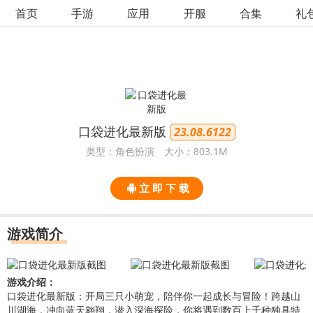
首页
手游
应用
开服
合集
礼
口袋进化最新版
23.08.6122
类型：角色扮演
大小：803.1M
立 即 下 载
游戏简介
游戏介绍：
口袋进化
最新版：开局三只小萌宠，陪伴你一起成长与
冒险
！跨越山
川湖海，冲向蓝天翱翔，潜入深海探险，你将遇到数百上千种独具特