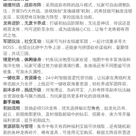
碰撞对战，战前布阵
：采用战前布阵的战斗模式，玩家可自由调整队
伍，开展5V5大作战。游戏独创“龙魂碰撞”机制，武将技能可触发连锁
反应，实现壁咚压制敌方阵型，掌控战场主动权。
龙将进阶，无废卡养成
：打破初始品阶限制，无论是神话、传说还是
精英龙将，均可进阶至永恒，成为战场核心C位，让每个龙将都有用
武之地。
军团玩法，社交互动
：玩家可与好友组建军团，一起讨伐董卓等大
BOSS，在擂台比拼中力争上游，还能参与拼团砍价谋福利，凝聚情
谊，共话三国。
惬意钓鱼，
休闲
修身
：钓鱼玩法饱受玩家欢迎，地图中有丰富渔场和
海洋生物，玩家可通过努力收获满满行囊。各渔场还有不同图鉴可供
收集，可加永久属性。
一键收菜，资源爆仓
：24小时智能巡逻托管功能，让玩家在离线时龙
将也能火力全开，上线后可一键收获海量资源，轻松养成军团阵容。
副本多样，挑战升级
：河海漕运、岛屿寻宝、八卦奇阵等副本玩法融
合资源收集与脑力挑战，为玩家提供更多样化的游戏体验。
新手
攻略
初始流程
：首抽必得SSR龙将，优先选择输出型
角色
，如龙化吕布、
赵云，前期推图更快。及时领取邮箱中的钻石、招募令、体力等开服
福利资源，提升初期战力。
资源获取与管理
：集市中每天有四种福利宝箱可供领取，还有随机刷
新的各种龙将碎片、稀有道具，可使用元宝购买。根据主阵容所需进