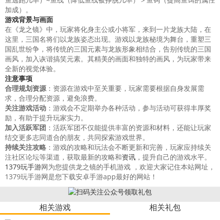
加成）。
游戏背景与画面
在《龙之镜》中，玩家将化身主公或小将军，来到一片龙族大陆，在
这里，三国名将们以龙族姿态出现。游戏以龙族秘境为舞台，重塑三
国乱世纷争，将传统的三国元素与龙族形象相结合，告别传统的三国
画风，加入诙谐搞笑元素。其精美的画面和独特的画风，为玩家带来
全新的视觉体验。
注意事项
合理规划资源
：资源在游戏中至关重要，玩家需要根据自身发展需
求，合理分配资源，避免浪费。
关注游戏活动
：游戏会不定期举办各种活动，参与活动可获得丰厚奖
励，有助于提升玩家实力。
加入活跃军团
：活跃军团不仅能提供丰富的资源和材料，还能让玩家
结交更多志同道合的朋友，共同探索游戏世界。
持续关注攻略
：游戏的攻略和玩法会不断更新和完善，玩家应持续关
注社区论坛等渠道，获取最新的攻略和
资讯
，提升自己的游戏水平。
1379玩手游
网为您提供龙之镜的手机游戏 ，欢迎大家记住本站网址，
1379玩手游网是您下载安卓手游app最好的网站！
相关游戏
相关礼包