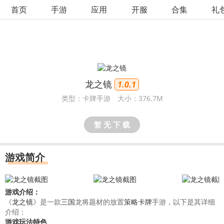
首页
手游
应用
开服
合集
礼
龙之镜
1.0.1
类型：卡牌手游
大小：376.7M
暂 无 下 载
游戏简介
游戏介绍：
《
龙之镜
》是一款
三国
龙将题材的放置
策略
卡牌
手游，以下是其详细
介绍：
游戏玩法特色