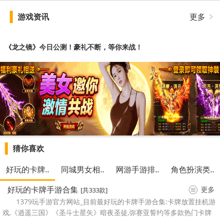
游戏资讯
更多
《龙之镜》今日公测！豪礼不断，等你来战！
猜你喜欢
好玩的卡牌..
同城男女相..
网游手游排..
角色扮演类..
好玩的卡牌手游合集
更多
[共333款]
1379玩手游官方网站_目前最好玩的卡牌手游合集:卡牌放置挂机游
戏,《逍遥三国》《圣斗士星矢》暗夜圣徒,弥赛亚誓约等多款热门卡牌