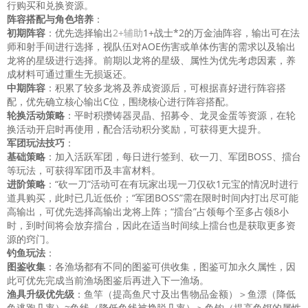
行购买和兑换资源。
阵容搭配与角色培养
：
初期阵容
：优先选择输出
2+辅助
1+战士*2的万金油阵容，输出可在法
师和射手间进行选择，视队伍对AOE伤害或单体伤害的需求以及输出
龙将的星级进行选择。前期以龙将的星级、属性为优先考虑因素，养
成材料可通过重生无损返还。
中期阵容
：积累了较多龙将及养成资源后，可根据喜好进行阵容搭
配，优先确立核心输出C位，围绕核心进行阵容搭配。
轮换活动策略
：平时积攒铸器灵晶、招募令、龙灵金蛋等资源，在轮
换活动开启时再使用，配合活动积分奖励，可获得更大提升。
军团玩法技巧
：
基础策略
：加入活跃军团，每日进行签到、砍一刀、军团BOSS、擂台
等玩法，可获得军团币及丰富材料。
进阶策略
：“砍一刀”活动可在有玩家出现一刀仅砍1元宝的情况时进行
道具购买，此时已几近低价；“军团BOSS”需在限时时间内打出尽可能
高输出，可优先选择高输出龙将上阵；“擂台”占领每个至多占领8小
时，到时间将会放弃擂台，因此在适当时间续上擂台也是获取更多资
源的窍门。
钓鱼玩法
：
图鉴收集
：各渔场都有不同的图鉴可供收集，图鉴可加永久属性，因
此可优先完成当前渔场图鉴后再进入下一渔场。
渔具升级优先级
：鱼竿（提高鱼尺寸及出售物品金额）＞鱼漂（降低
鱼逃跑几率）≈鱼线（降低鱼线被挣脱几率）＞鱼钩（提高鱼饵的属性