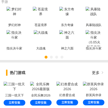
手游
梦幻封神
苍蓝境界
东方奇缘
风暴陆战队
指尖决斗家
大战魂
神之六面
指尖决斗家
（0.05火影
千充万抽）
热门游戏
更多
幻兽爱合成
群英风华录
三国一统天下
全民乐舞2026
2026
2026
最新版
立即安装
立即安装
立即安装
立即安装