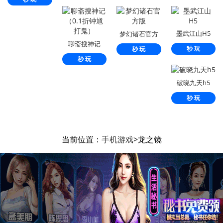
墨武江山H5
梦幻诸石官方
聊斋搜神记
版
秒 玩
秒 玩
（0.1折钟馗打
秒 玩
鬼）
破晓九天h5
秒 玩
当前位置：
手机游戏
>龙之镜